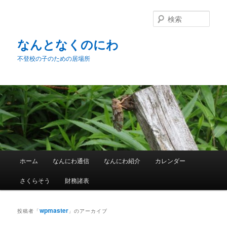
メ
サ
イ
ブ
検
ン
コ
索
コ
ン
なんとなくのにわ
ン
テ
不登校の子のための居場所
テ
ン
ン
ツ
ツ
へ
へ
移
移
動
動
メ
ホーム
なんにわ通信
なんにわ紹介
カレンダー
イ
ン
さくらそう
財務諸表
メ
ニ
ュ
wpmaster
投稿者「
」のアーカイブ
ー