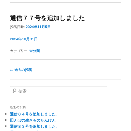
通信７７号を追加しました
投稿日時:
2024年11月5日
2024年10月31日
カテゴリー:
未分類
投
←
過去の投稿
稿
ナ
ビ
検
ゲ
索
ー
シ
最近の投稿
ョ
通信８４号を追加しました.
ン
田んぼの生きものたんけん
通信８３号を追加しました.